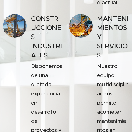
d actual.
CONSTR
MANTENI
UCCIONE
MIENTOS
S
Y
INDUSTRI
SERVICIO
ALES
S
Disponemos
Nuestro
de una
equipo
dilatada
multidisciplin
experiencia
ar nos
en
permite
desarrollo
acometer
de
mantenimie
proyectos y
ntos en