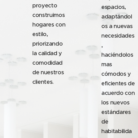
proyecto
espacios,
construimos
adaptándol
hogares con
os a nuevas
estilo,
necesidades
priorizando
,
la calidad y
haciéndolos
comodidad
mas
de nuestros
cómodos y
clientes.
eficientes de
acuerdo con
los nuevos
estándares
de
habitabilida